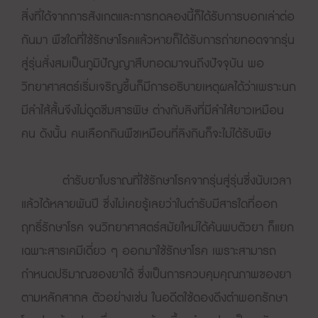
สิ่งที่ได้จากการสังเกตและการทดลองนี้ก็ได้รับการบอกเล่าต่อ
กันมา พืชใดที่ใช้รักษาโรคแล้วหายก็ได้รับการถ่ายทอดจากรุ่น
สู่รุ่นสั่งสมเป็นภูมิปัญญาสืบทอดมาจนถึงปัจจุบัน พอ
วิทยาศาสตร์เริ่มเจริญขึ้นก็มีการอธิบายเหตุผลได้ว่าเพราะนก
มีลำไส้สั้นจึงไม่ดูดซึมสารพิษ ต่างกับลิงที่มีลำไส้ยาวเหมือน
คน ดังนั้น คนเลือกกินพืชเหมือนที่ลิงกินก็จะไม่ได้รับพิษ
ตำรับยาโบราณที่ใช้รักษาโรคจากรุ่นสู่รุ่นซึ่งนับเวลา
แล้วได้หลายพันปี ซึ่งไม่เคยรู้เลยว่าในตำรับมีสารใดที่ออก
ฤทธิ์รักษาโรค จนวิทยาศาสตร์สมัยใหม่ได้ค้นพบตัวยา ก็แยก
เฉพาะสารเคมีเดี่ยว ๆ ออกมาใช้รักษาโรค เพราะสามารถ
กำหนดปริมาณของยาได้ ซึ่งเป็นการควบคุมคุณภาพของยา
ตามหลักสากล ตัวอย่างเช่น ในอดีตใช้ดองดึงตำพอกรักษา