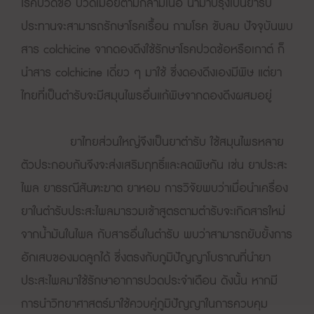
โรคปวดข้อ ปวดเมื่อยตามกล้ามเนื้อ นำมาปรุงเป็นยารับ
ประทานจะสามารถรักษาโรคเรื้อน กามโรค ขับลม ปัจจุบันพบ
สาร colchicine จากดองดึงใช้รักษาโรคปวดข้อหรือเกาต์ ก็
นำสาร colchicine เดี่ยว ๆ มาใช้ ซึ่งดองดึงเองมีพิษ แต่ยา
ไทยที่เป็นตำรับจะมีสมุนไพรอื่นแก้พิษจากดองดึงผสมอยู่
ยาไทยส่วนใหญ่จึงเป็นยาตำรับ ใช้สมุนไพรหลาย
ตัวประกอบกันจึงจะส่งเสริมฤทธิ์และลดพิษกัน เช่น ยาประสะ
ไพล ยาธรณีสันฑะฆาต ยาหอม การวิจัยพบว่าเมื่อนำเครื่อง
ยาในตำรับประสะไพลมารวมเข้าสูตรตามตำรับจะเกิดสารใหม่
จากน้ำมันในไพล กับสารอื่นในตำรับ พบว่าสามารถยับยั้งการ
อักเสบของมดลูกได้ ซึ่งตรงกับภูมิปัญญาโบราณที่นำยา
ประสะไพลมาใช้รักษาอาการปวดประจำเดือน ดังนั้น หากมี
การนำวิทยาศาสตร์มาใช้ควบคู่ภูมิปัญญาในการควบคุม