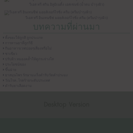
วีเอส ทรี สกิน อิลูมิเนติ้ง เอสเซนซ์ (น้ำตบ บำรุงผิว)
วีเอส ทรี อินเทนซีฟ มอยส์เจอร์ไรซิ่ง ครีม (ครีมบำรุงผิว)
บทความที่ผ่านมา
ทิ้งขยะให้ถูกสี ถูกประเภท
การทานยาที่ถูกวิธี
กินอาหารเวฟบ่อยๆเสี่ยงหรือไม่
ชาเขียว
ปรับผิว.หมองคล้ำให้ดูกระจ่างใส
ประโยชน์ของ
ขึ้นฉ่าย
ยาสมุนไพร รักษามะเร็งตำรับวัดคำประมง
วัณโรค..โรคร้ายระดับประเทศ
ตำรับยาเลือดงาม
Desktop Version