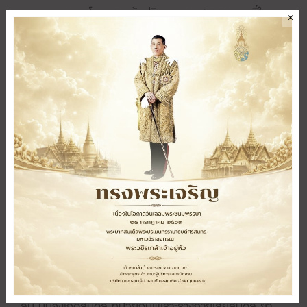
คุณภาพของยาโดยตรวจวัดปริมาณของสารออกฤทธิ์ใน
✕
ผลิตภัณฑ์ก็จะทำให้ยาในแต่ละครั้งของการผลิตมีคุณภาพ
สม่ำเสมอ มีประสิทธิภาพในการรักษาโรค และมีความ
ปลอดภัย แต่ไม่ได้หมายความว่าตัวยาเดี่ยว ๆเพียงตัวเดียวจะ
ให้ผลการรักษา สำหรับยาไทยนั้นต้องอาศัยตัวยาหลายตัว
รวมกัน ตัวหนึ่งขับลม ตัวหนึ่งช่วยย่อย ตัวหนึ่งลดไข้ ตัว
หนึ่งช่วยเจริญอาหาร ต้องออกฤทธิ์ร่วมกัน โรคจึงหาย เหตุ
ที่เป็นเช่นนั้นคือ คนป่วยจะมีอาการตัวร้อน ยาตัวหนึ่งก็ลดไข้
คลายตัวร้อน คนป่วยไม่อยากอาหาร ก็มีตัวยาช่วยเจริญ
อาหาร คนป่วยก็จะรับประทานอาหารได้มากขึ้นส่งผลให้
ร่างกายได้สารอาหารก็จะแข็งแรงเร็ว มีกำลัง อีกตัวยาหนึ่งก็
ช่วยเสริม คือ เมื่อร่างกายได้รับอาหารแล้วก็ช่วยให้การย่อย
เกิดได้ดี เมื่อมีการย่อยก็เกิดลมในลำไส้ ตัวยาอีกตัวก็ช่วยขับ
ลม มันจึงเกิดสมดุล ที่ป่วยกันเพราะร่างกายเสียสมดุล ยา