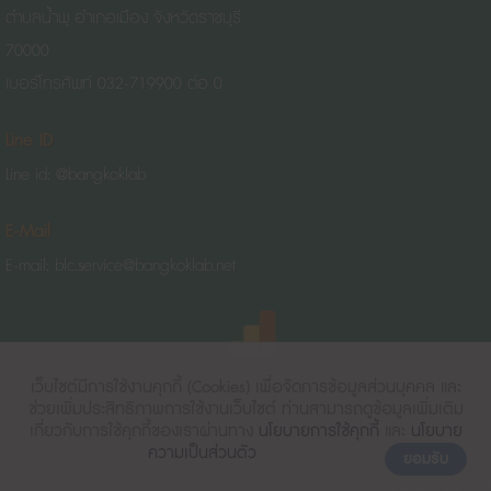
ตำบลน้ำพุ อำเภอเมือง จังหวัดราชบุรี
70000
เบอร์โทรศัพท์ 032-719900 ต่อ 0
Line ID
Line id: @bangkoklab
E-Mail
E-mail: blc.service@bangkoklab.net
เว็บไซต์มีการใช้งานคุกกี้ (Cookies)
เพื่อจัดการข้อมูลส่วนบุคคล และ
AMP Version
ช่วยเพิ่มประสิทธิภาพการใช้งานเว็บไซต์ ท่านสามารถดูข้อมูลเพิ่มเติม
เกี่ยวกับการใช้คุกกี้ของเราผ่านทาง
นโยบายการใช้คุกกี้
และ
นโยบาย
COPYRIGHT 2015
BANGKOKLAB.NET
ALLRIGHTS RESERVED.
ความเป็นส่วนตัว
Start
View
Communication Systems |
|
ยอมรับ
Shop ID: 36770