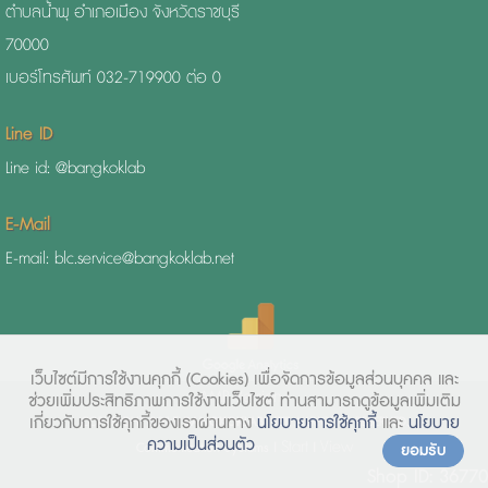
ตำบลน้ำพุ อำเภอเมือง จังหวัดราชบุรี
70000
เบอร์โทรศัพท์ 032-719900 ต่อ 0
Line ID
Line id: @bangkoklab
E-Mail
E-mail: blc.service@bangkoklab.net
เว็บไซต์มีการใช้งานคุกกี้ (Cookies)
เพื่อจัดการข้อมูลส่วนบุคคล และ
AMP Version
ช่วยเพิ่มประสิทธิภาพการใช้งานเว็บไซต์ ท่านสามารถดูข้อมูลเพิ่มเติม
เกี่ยวกับการใช้คุกกี้ของเราผ่านทาง
นโยบายการใช้คุกกี้
และ
นโยบาย
COPYRIGHT 2015
BANGKOKLAB.NET
ALLRIGHTS RESERVED.
ความเป็นส่วนตัว
Start
View
Communication Systems |
|
ยอมรับ
Shop ID: 36770