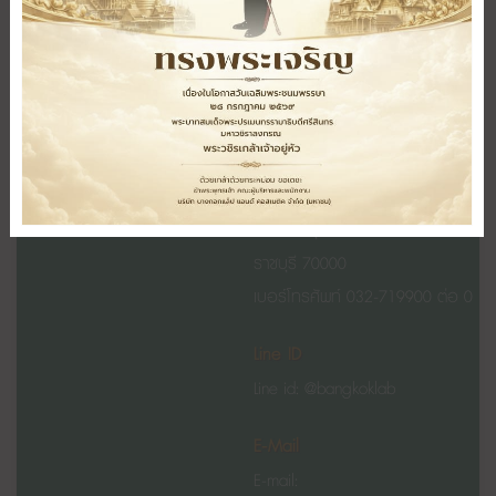
Payment
ติดต่อเรา
นโยบายการคุ้มครองข้อมูลส่วน
บุคคล
ปรึกษา ติชม ร้องเรียน
ตั้งอยู่เลขที่ 48/1
ถนนหนองแช่
เสา
หมู่ 5
ตำบลน้ำพุ อำเภอเมือง จังหวัด
ราชบุรี 70000
เบอร์โทรศัพท์ 032-719900 ต่อ 0
Line ID
Line id: @bangkoklab
E-Mail
E-mail: