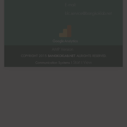
E-mail:
blc.service@bangkoklab.net
AMP Version
COPYRIGHT 2015
BANGKOKLAB.NET
ALLRIGHTS RESERVED.
Start
View
Communication Systems |
|