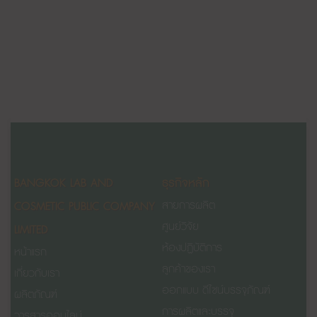
BANGKOK LAB AND
ธุรกิจหลัก
COSMETIC PUBLIC COMPANY
สายการผลิต
ศูนย์วิจัย
LIMITED
ห้องปฏิบัติการ
หน้าแรก
ลูกค้าของเรา
เกี่ยวกับเรา
ออกแบบ ดีไซน์บรรจุภัณฑ์
ผลิตภัณฑ์
การผลิตและบรรจุ
วารสารออนไลน์