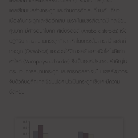
แคลเซียม ฟอสฟอรัสซึ่งเป็นแร่ธาตุที่ช่วยในการดูดซึม
แคลเซียมไปสร้างกระดูก และต้านการอักเสบที่พบอันเกี่ยว
เนื่องกับกระดูกและข้ออักเสบ เพราะในเพชรสังฆาตมีแคลเซียม
สูงมาก มีสารอนาโบลิก สเตียรอยด์ (Anabolic steroids) เร่ง
ปฏิกิริยาการสมานกระดูกที่แตกหักโดยกระตุ้นการสร้างเซลล์
กระดูก (Osteoblast) และช่วยให้มีการสร้างสารมิวโคโพลีแซก
คาไรด์ (Mucopolysaccharides) ซึ่งเป็นองค์ประกอบสำคัญใน
กระบวนการสมานกระดูก และสารคอลลาเจนในเพชรสังฆาตจะ
จับตัวกับผลึกแคลเซียมฟอสเฟตเป็นกระดูกแข็งและมีความ
ยืดหยุ่น