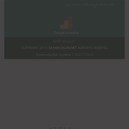
blc.service@bangkoklab.net
AMP Version
COPYRIGHT 2015
BANGKOKLAB.NET
ALLRIGHTS RESERVED.
Start
View
Communication Systems |
|