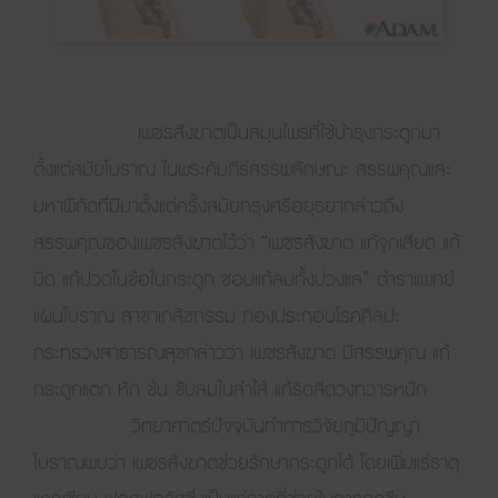
เพชรสังฆาตเป็นสมุนไพรที่ใช้บำรุงกระดูกมา
ตั้งแต่สมัยโบราณ ในพระคัมภีร์สรรพลักษณะ สรรพคุณและ
มหาพิกัดที่มีมาตั้งแต่ครั้งสมัยกรุงศรีอยุธยากล่าวถึง
สรรพคุณของเพชรสังฆาตไว้ว่า “เพชรสังฆาต แก้จุกเสียด แก้
บิด แก้ปวดในข้อในกระดูก ชอบแก้ลมทั้งปวงแล” ตำราแพทย์
แผนโบราณ สาขาเภสัชกรรม กองประกอบโรคศิลปะ
กระทรวงสาธารณสุขกล่าวว่า เพชรสังฆาต มีสรรพคุณ แก้
กระดูกแตก หัก ซ้น ขับลมในลำไส้ แก้ริดสีดวงทวารหนัก
วิทยาศาตร์ปัจจุบันทำการวิจัยภูมิปัญญา
โบราณพบว่า เพชรสังฆาตช่วยรักษากระดูกได้ โดยเพิ่มแร่ธาตุ