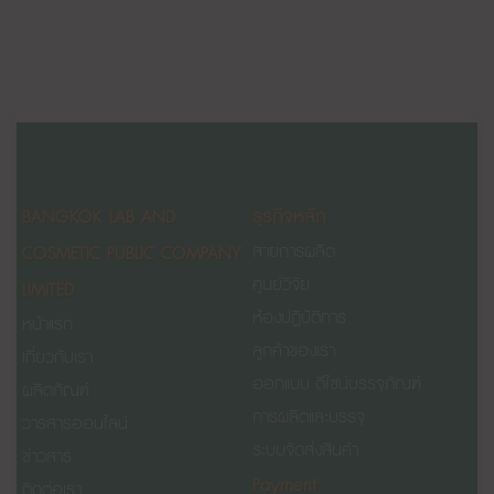
BANGKOK LAB AND
ธุรกิจหลัก
COSMETIC PUBLIC COMPANY
สายการผลิต
ศูนย์วิจัย
LIMITED
ห้องปฏิบัติการ
หน้าแรก
ลูกค้าของเรา
เกี่ยวกับเรา
ออกแบบ ดีไซน์บรรจุภัณฑ์
ผลิตภัณฑ์
การผลิตและบรรจุ
วารสารออนไลน์
ระบบจัดส่งสินค้า
ข่าวสาร
Payment
ติดต่อเรา