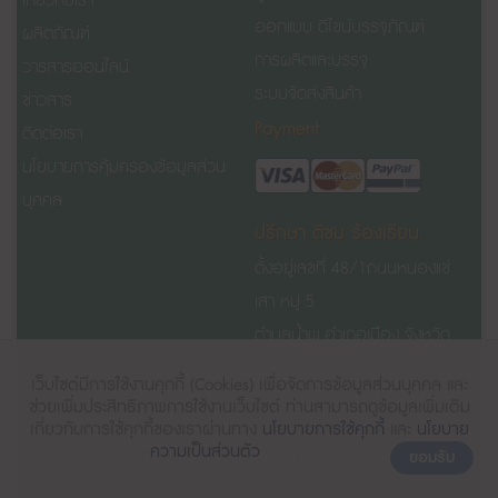
เกี่ยวกับเรา
ออกแบบ ดีไซน์บรรจุภัณฑ์
ผลิตภัณฑ์
การผลิตและบรรจุ
วารสารออนไลน์
ระบบจัดส่งสินค้า
ข่าวสาร
Payment
ติดต่อเรา
นโยบายการคุ้มครองข้อมูลส่วน
บุคคล
ปรึกษา ติชม ร้องเรียน
ตั้งอยู่เลขที่ 48/1
ถนนหนองแช่
เสา
หมู่ 5
ตำบลน้ำพุ อำเภอเมือง จังหวัด
ราชบุรี 70000
เว็บไซต์มีการใช้งานคุกกี้ (Cookies)
เพื่อจัดการข้อมูลส่วนบุคคล และ
เบอร์โทรศัพท์ 032-719900 ต่อ 0
ช่วยเพิ่มประสิทธิภาพการใช้งานเว็บไซต์ ท่านสามารถดูข้อมูลเพิ่มเติม
เกี่ยวกับการใช้คุกกี้ของเราผ่านทาง
นโยบายการใช้คุกกี้
และ
นโยบาย
ความเป็นส่วนตัว
Line ID
ยอมรับ
Line id: @bangkoklab