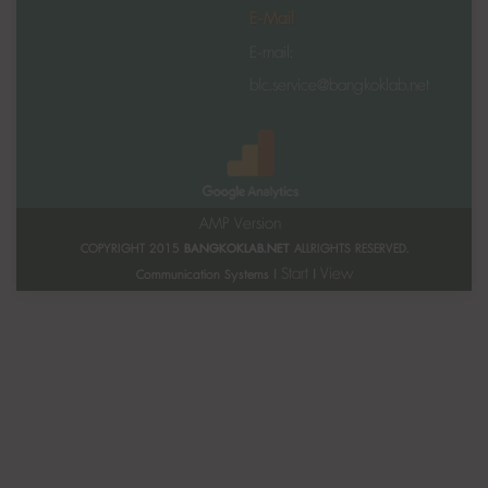
E-Mail
E-mail:
blc.service@bangkoklab.net
AMP Version
COPYRIGHT 2015
BANGKOKLAB.NET
ALLRIGHTS RESERVED.
Start
View
Communication Systems |
|