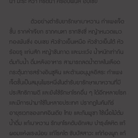
น้ำ มะระ หว้า กรดน้ำ ครอบฟันสี อบเชย
ตัวอย่างตำรับยารักษาเบาหวาน กำแพงเจ็ด
ชั้น รากลำเจียก รากคนฑา รากชิงชี่ หญ้าหนวดแมว
ทองพันชั่ง อบเชย หัวข้าวเย็นเหนือ หัวข้าวเย็นใต้ หัว
ร้อยรู แก่นสัก หญ้าชันกาด และมะแว้ง น้ำหนักเท่ากัน
ต้มกับน้ำ ดื่มหลังอาหาร สามารถลดน้ำตาลในเลือด
กระตุ้นการสร้างอินซูลิน และต้านอนุมูลอิสระ กำแพง
เจ็ดชั้นเป็นสมุนไพรหนึ่งในตำรับยารักษาเบาหวานที่มี
ประสิทธิภาพดี และยังใช้รักษาโรคอื่น ๆ ได้อีกหลายโรค
และมีการนำมาใช้ในหลายประเทศ ปรากฎในคัมภีร์
อายุรเวทของเทศอินเดีย ไทย และกัมพูชา ใช้เนื้อไม้ต้ม
น้ำดื่ม แก้เบาหวาน รักษาโรคตับอักเสบ บำรุงโลหิต แก้
ผอมแห้งแรงน้อย แก้โรคไต ขับปัสสาวะ แก้ท้องผูก แก้