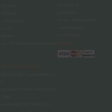
ห้องปฏิบัติการ
เกี่ยวกับเรา
ลูกค้าของเรา
ผลิตภัณฑ์
ออกแบบ ดีไซน์บรรจุภัณฑ์
วารสารออนไลน์
การผลิตและบรรจุ
ข่าวสาร
ระบบจัดส่งสินค้า
ติดต่อเรา
Payment
นโยบายการคุ้มครองข้อมูลส่วนบุคคล
ปรึกษา ติชม ร้องเรียน
ตั้งอยู่เลขที่ 48/1
ถนนหนองแช่เสา
หมู่
5
ตำบลน้ำพุ อำเภอเมือง จังหวัดราชบุรี
70000
เบอร์โทรศัพท์ 032-719900 ต่อ 0