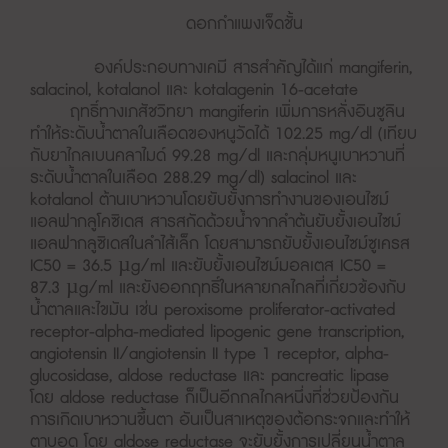
ดอกกำแพงเจ็ดชั้น
องค์ประกอบทางเคมี สารสำคัญได้แก่ mangiferin,
salacinol, kotalanol และ kotalagenin 16-acetate
ฤทธิ์ทางเภสัชวิทยา mangiferin เพิ่มการหลั่งอินซูลิน
ทำให้ระดับนํ้าตาลในเลือดของหนูวัดได้ 102.25 mg/dl (เทียบ
กับยาไกลเบนคลาไมด์ 99.28 mg/dl และกลุ่มหนูเบาหวานที่
ระดับนํ้าตาลในเลือด 288.29 mg/dl) salacinol และ
kotalanol ต้านเบาหวานโดยยับยั้งการทำงานของเอนไซม์
แอลฟากลูโคซิเดส สารสกัดด้วยน้ำจากลำต้นยับยั้งเอนไซม์
แอลฟากลูซิเดสในลำไส้เล็ก โดยสามารถยับยั้งเอนไซม์ซูเครส
IC50 = 36.5 µg/ml และยับยั้งเอนไซม์มอลเตส IC50 =
87.3 µg/ml และยังออกฤทธิ์ในหลายกลไกลที่เกี่ยวข้องกับ
น้ำตาลและไขมัน เช่น peroxisome proliferator-activated
receptor-alpha-mediated lipogenic gene transcription,
angiotensin II/angiotensin II type 1 receptor, alpha-
glucosidase, aldose reductase และ pancreatic lipase
โดย aldose reductase ก็เป็นอีกกลไกลหนึ่งที่ช่วยป้องกัน
การเกิดเบาหวานขึ้นตา อันเป็นสาเหตุของต้อกระจกและทำให้
ตาบอด โดย aldose reductase จะยับยั้งการเปลี่ยนน้ำตาล