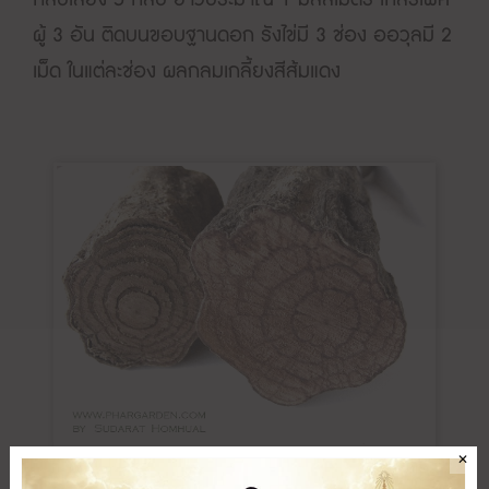
ผู้ 3 อัน ติดบนขอบฐานดอก รังไข่มี 3 ช่อง ออวุลมี 2
เม็ด ในแต่ละช่อง ผลกลมเกลี้ยงสีส้มแดง
✕
ลำต้นกำแพงเจ็ดชั้น