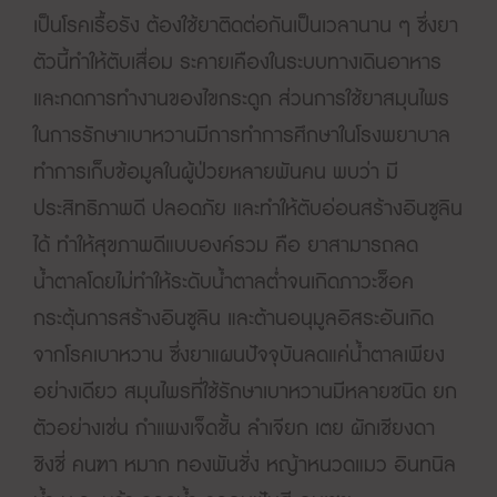
เป็นโรคเรื้อรัง ต้องใช้ยาติดต่อกันเป็นเวลานาน ๆ ซึ่งยา
ตัวนี้ทำให้ตับเสื่อม ระคายเคืองในระบบทางเดินอาหาร
และกดการทำงานของไขกระดูก ส่วนการใช้ยาสมุนไพร
ในการรักษาเบาหวานมีการทำการศึกษาในโรงพยาบาล
ทำการเก็บข้อมูลในผู้ป่วยหลายพันคน พบว่า มี
ประสิทธิภาพดี ปลอดภัย และทำให้ตับอ่อนสร้างอินซูลิน
ได้ ทำให้สุขภาพดีแบบองค์รวม คือ ยาสามารถลด
น้ำตาลโดยไม่ทำให้ระดับน้ำตาลต่ำจนเกิดภาวะช็อค
กระตุ้นการสร้างอินซูลิน และต้านอนุมูลอิสระอันเกิด
จากโรคเบาหวาน ซึ่งยาแผนปัจจุบันลดแค่น้ำตาลเพียง
อย่างเดียว สมุนไพรที่ใช้รักษาเบาหวานมีหลายชนิด ยก
ตัวอย่างเช่น กำแพงเจ็ดชั้น ลำเจียก เตย ผักเชียงดา
ชิงชี่ คนฑา หมาก ทองพันชั่ง หญ้าหนวดแมว อินทนิล