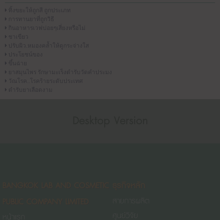
ทิ้งขยะให้ถูกสี ถูกประเภท
การทานยาที่ถูกวิธี
กินอาหารเวฟบ่อยๆเสี่ยงหรือไม่
ชาเขียว
ปรับผิว.หมองคล้ำให้ดูกระจ่างใส
ประโยชน์ของ
ขึ้นฉ่าย
ยาสมุนไพร รักษามะเร็งตำรับวัดคำประมง
วัณโรค..โรคร้ายระดับประเทศ
ตำรับยาเลือดงาม
Desktop Version
BANGKOK LAB AND COSMETIC
ธุรกิจหลัก
PUBLIC COMPANY LIMITED
สายการผลิต
ศูนย์วิจัย
หน้าแรก