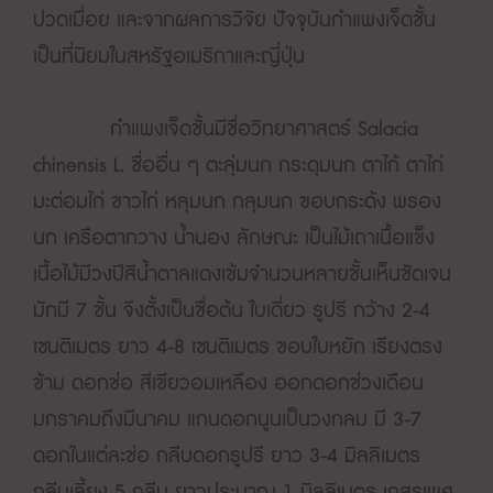
ปวดเมื่อย และจากผลการวิจัย ปัจจุบันกำแพงเจ็ดชั้น
เป็นที่นิยมในสหรัฐอเมริกาและญี่ปุ่น
กำแพงเจ็ดชั้นมีชื่อวิทยาศาสตร์ Salacia
chinensis L. ชื่ออื่น ๆ ตะลุ่มนก กระดุมนก ตาไก้ ตาไก่
มะต่อมไก่ ขาวไก่ หลุมนก กลุมนก ขอบกระด้ง พรอง
นก เครือตากวาง น้ำนอง ลักษณะ เป็นไม้เถาเนื้อแข็ง
เนื้อไม้มีวงปีสีน้ำตาลแดงเข้มจำนวนหลายชั้นเห็นชัดเจน
มักมี 7 ชั้น จึงตั้งเป็นชื่อต้น ใบเดี่ยว รูปรี กว้าง 2-4
เซนติเมตร ยาว 4-8 เซนติเมตร ขอบใบหยัก เรียงตรง
ข้าม ดอกช่อ สีเขียวอมเหลือง ออกดอกช่วงเดือน
มกราคมถึงมีนาคม แกนดอกนูนเป็นวงกลม มี 3-7
ดอกในแต่ละช่อ กลีบดอกรูปรี ยาว 3-4 มิลลิเมตร
กลีบเลี้ยง 5 กลีบ ยาวประมาณ 1 มิลลิเมตร เกสรเพศ