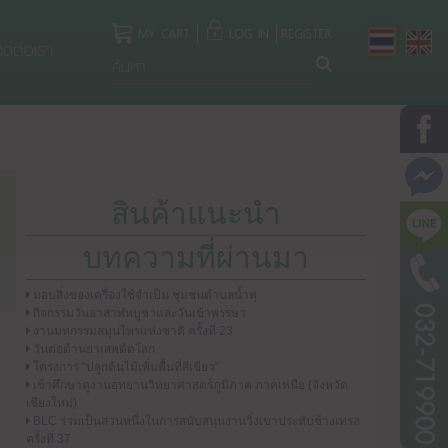
ิดต่อเรา
สินค้าแนะนำ
บทความที่ผ่านมา
มอบสิ่งของเครื่องใช้จำเป็น ชุมชนตำบลน้ำพุ
กิจกรรมวันอาสาฬหบูชาและวันเข้าพรรษา
งานมหกรรมสมุนไพรแห่งชาติ ครั้งที่ 23
วันต่อต้านยาเสพติดโลก
โครงการ “ปลูกต้นไม้เพิ่มพื้นที่สีเขียว”
เข้าศึกษาดูงานอุทยานวิทยาศาสตร์ภูมิภาค ภาคเหนือ (จังหวัด
เชียงใหม่)
BLC ร่วมเป็นส่วนหนึ่งในการสนับสนุนงานวิ่งเขาประทับช้างเทรล
ครั้งที่ 37